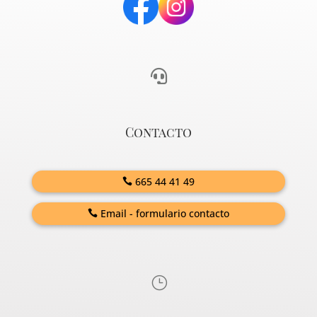

Contacto
665 44 41 49
Email - formulario contacto
}